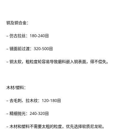
铜及铜合金：
– 仿古拉丝：180-240目
– 镜面前过渡：320-500目
– 铜太软，粗粒度轮容易导致磨料嵌入铜表面，得不偿失。
木材/塑料：
– 去毛刺、拉木纹：120-180目
– 精细抛光：240-320目
– 木材和塑料不需要太粗的粒度，优先选择软质尼龙轮。