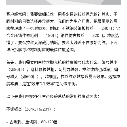
客户经常问：我要做细拉丝，用多少目的拉丝抛光轮？其实，不
同材料的目数选择差异很大。我们作为生产厂家，把最常见的需
求整理成了一张对照表。例如：不锈钢装饰板拉丝——240目；铝
合金压铸件去毛刺——180目；铜件仿古拉丝——320目。粒度选
错了，要么拉丝太深藏污纳垢，要么太浅盖不住原始刀纹。下面
详细拆解每种材料对应的最佳粒度范围。
首先，我们需要明白拉丝抛光轮的粒度编号代表什么。编号越小
（如80目），磨料颗粒越粗，切削力越强，拉丝纹路也越深；编
号越大（如600目），越细腻，拉丝纹路越接近雾面效果。选择粒
度本质上是在“效果”和“效率”之间做平衡。
以下是我们根据多年生产经验总结的常用粒度对照表：
不锈钢类（304/316/201）：
– 去毛刺、重切削：80-120目